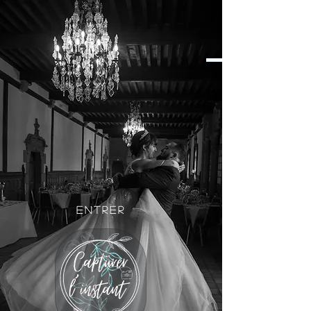
En
trer